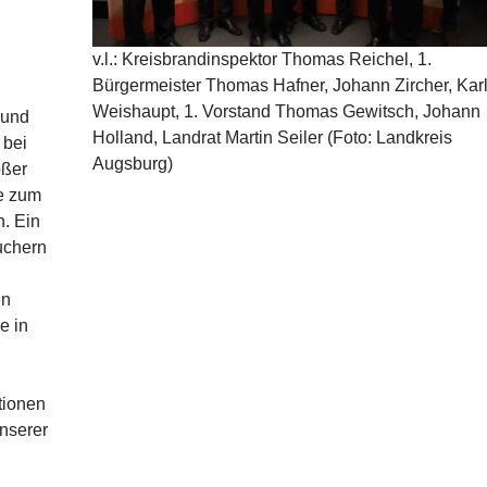
v.l.: Kreisbrandinspektor Thomas Reichel, 1.
Bürgermeister Thomas Hafner, Johann Zircher, Kar
Weishaupt, 1. Vorstand Thomas Gewitsch, Johann
 und
Holland, Landrat Martin Seiler (Foto: Landkreis
 bei
Augsburg)
oßer
ie zum
n. Ein
suchern
en
e in
d
tionen
unserer