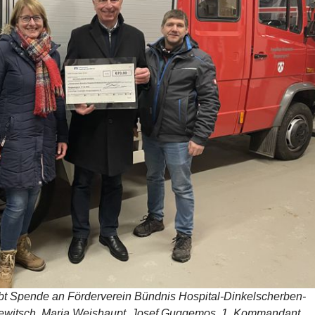
ibt Spende an Förderverein Bündnis Hospital-Dinkelscherben-
Gewitsch, Maria Weishaupt, Josef Guggemos, 1. Kommandant