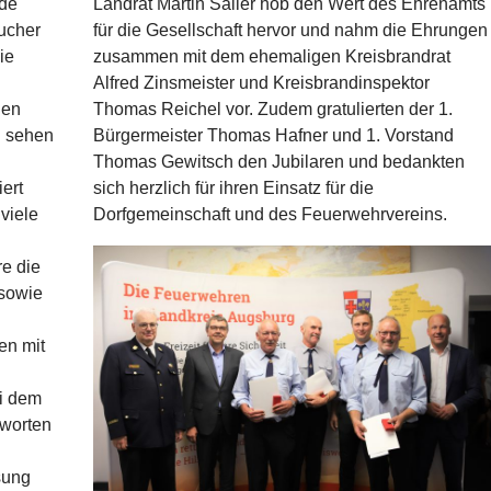
de
Landrat Martin Sailer hob den Wert des Ehrenamts
ucher
für die Gesellschaft hervor und nahm die Ehrungen
ie
zusammen mit dem ehemaligen Kreisbrandrat
Alfred Zinsmeister und Kreisbrandinspektor
nen
Thomas Reichel vor. Zudem gratulierten der 1.
u sehen
Bürgermeister Thomas Hafner und 1. Vorstand
Thomas Gewitsch den Jubilaren und bedankten
ert
sich herzlich für ihren Einsatz für die
viele
Dorfgemeinschaft und des Feuerwehrvereins.
re die
 sowie
en mit
ei dem
tworten
sung