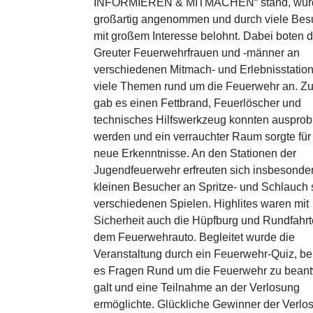
INFORMIEREN & MITMACHEN“ stand, wur
großartig angenommen und durch viele Bes
mit großem Interesse belohnt. Dabei boten d
Greuter Feuerwehrfrauen und -männer an
verschiedenen Mitmach- und Erlebnisstatio
viele Themen rund um die Feuerwehr an. Z
gab es einen Fettbrand, Feuerlöscher und
technisches Hilfswerkzeug konnten ausprobi
werden und ein verrauchter Raum sorgte für 
neue Erkenntnisse. An den Stationen der
Jugendfeuerwehr erfreuten sich insbesonde
kleinen Besucher an Spritze- und Schlauch
verschiedenen Spielen. Highlites waren mit
Sicherheit auch die Hüpfburg und Rundfahrt
dem Feuerwehrauto. Begleitet wurde die
Veranstaltung durch ein Feuerwehr-Quiz, b
es Fragen Rund um die Feuerwehr zu bean
galt und eine Teilnahme an der Verlosung
ermöglichte. Glückliche Gewinner der Verlo