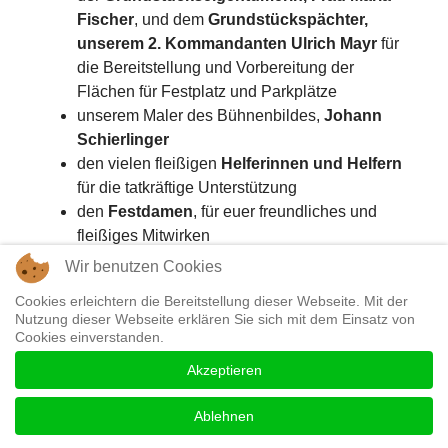
Fischer
, und dem
Grundstückspächter,
unserem 2. Kommandanten Ulrich Mayr
für
die Bereitstellung und Vorbereitung der
Flächen für Festplatz und Parkplätze
unserem Maler des Bühnenbildes,
Johann
Schierlinger
den vielen fleißigen
Helferinnen und Helfern
für die tatkräftige Unterstützung
den
Festdamen
, für euer freundliches und
fleißiges Mitwirken
unserem
Patenverein, der Freiwilligen
Wir benutzen Cookies
Feuerwehr Horgau
, für die Übernahme der
Cookies erleichtern die Bereitstellung dieser Webseite. Mit der
Patenschaft, die gute Zusammenarbeit und
Nutzung dieser Webseite erklären Sie sich mit dem Einsatz von
Hilfe beim Abbau
Cookies einverstanden.
den
Rothtaler Musikanten
, als unsere
Akzeptieren
Festkapelle
Pfarrer Karlheinz Reichhart
für den schönen
Ablehnen
und feierlichen Festgottesdienst, sowie bei der