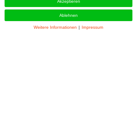
Akzeptieren
Ablehnen
Termine
Weitere Informationen
|
Impressum
THL - Retten und Bergen- Jugend
07 Aug. 2026
,
18:00
Uhr
Dämmerschoppen
14 Aug. 2026
,
20:00
Uhr
THL - Mehrzweckzug - Jugend
21 Aug. 2026
,
18:00
Uhr
THL: Heben, senken & sichern von
Lasten - Gruppe 1
02 Sep. 2026
,
19:30
Uhr
THL - Heben, senken und sichern von