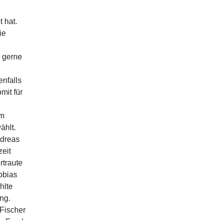
d
 hat.
ie
n gerne
nfalls
mit für
im
ählt.
ndreas
zeit
rtraute
obias
hlte
ung.
 Fischer