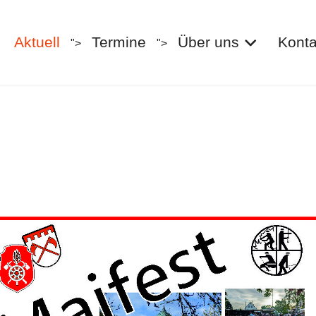
Aktuell
Termine
Über uns
Konta
">
">