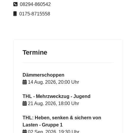
Telefon
08294-860542
Mobil
0175-8715558
Termine
Dämmerschoppen
14 Aug. 2026
,
20:00
Uhr
THL - Mehrzweckzug - Jugend
21 Aug. 2026
,
18:00
Uhr
THL: Heben, senken & sichern von
Lasten - Gruppe 1
02 Sep. 2026
,
19:30
Uhr