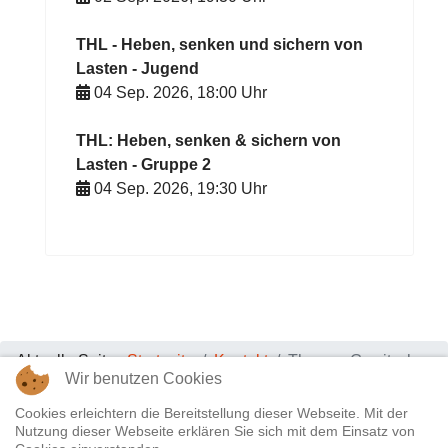
THL - Heben, senken und sichern von
Lasten - Jugend
04 Sep. 2026
,
18:00
Uhr
THL: Heben, senken & sichern von
Lasten - Gruppe 2
04 Sep. 2026
,
19:30
Uhr
Aktuelle Seite:
Startseite
Kontakt
Thomas Gewitsch
Wir benutzen Cookies
Datenschutz & Impressum
|
Kontakt
Cookies erleichtern die Bereitstellung dieser Webseite. Mit der
Nutzung dieser Webseite erklären Sie sich mit dem Einsatz von