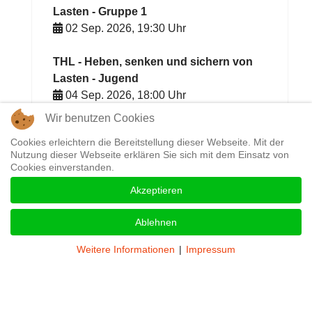
Lasten - Gruppe 1
02 Sep. 2026
,
19:30
Uhr
THL - Heben, senken und sichern von
Lasten - Jugend
04 Sep. 2026
,
18:00
Uhr
Wir benutzen Cookies
THL: Heben, senken & sichern von
Cookies erleichtern die Bereitstellung dieser Webseite. Mit der
Lasten - Gruppe 2
Nutzung dieser Webseite erklären Sie sich mit dem Einsatz von
04 Sep. 2026
,
19:30
Uhr
Cookies einverstanden.
Akzeptieren
Ablehnen
Weitere Informationen
|
Impressum
Aktuelle Seite:
Startseite
Aktuell