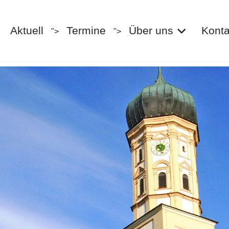
Aktuell
Termine
Über uns
Konta
">
">