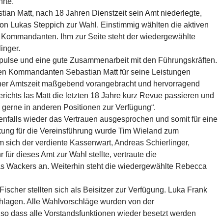
rte.
an Matt, nach 18 Jahren Dienstzeit sein Amt niederlegte,
tion Lukas Steppich zur Wahl. Einstimmig wählten die aktiven
ommandanten. Ihm zur Seite steht der wiedergewählte
inger.
Impulse und eine gute Zusammenarbeit mit den Führungskräften.
en Kommandanten Sebastian Matt für seine Leistungen
iner Amtszeit maßgebend vorangebracht und hervorragend
ichts las Matt die letzten 18 Jahre kurz Revue passieren und
n gerne in anderen Positionen zur Verfügung“.
falls wieder das Vertrauen ausgesprochen und somit für eine
rkung für die Vereinsführung wurde Tim Wieland zum
 sich der verdiente Kassenwart, Andreas Schierlinger,
für dieses Amt zur Wahl stellte, vertraute die
s Wackers an. Weiterhin steht die wiedergewählte Rebecca
ischer stellten sich als Beisitzer zur Verfügung. Luka Frank
chlagen. Alle Wahlvorschläge wurden von der
so dass alle Vorstandsfunktionen wieder besetzt werden