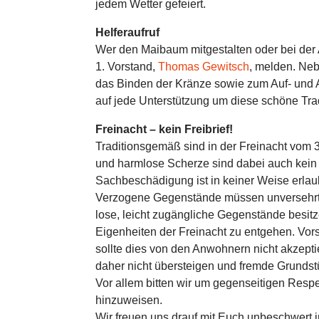
jedem Wetter gefeiert.
Helferaufruf
Wer den Maibaum mitgestalten oder bei der 
1. Vorstand,
Thomas Gewitsch
, melden. Ne
das Binden der Kränze sowie zum Auf- und A
auf jede Unterstützung um diese schöne Trad
Freinacht – kein Freibrief!
Traditionsgemäß sind in der Freinacht vom 3
und harmlose Scherze sind dabei auch kein
Sachbeschädigung ist in keiner Weise erlau
Verzogene Gegenstände müssen unversehrt
lose, leicht zugängliche Gegenstände besit
Eigenheiten der Freinacht zu entgehen. Vor
sollte dies von den Anwohnern nicht akzept
daher nicht übersteigen und fremde Grundst
Vor allem bitten wir um gegenseitigen Respe
hinzuweisen.
Wir freuen uns drauf mit Euch unbeschwert i