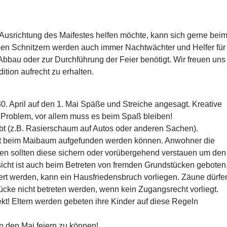
Ausrichtung des Maifestes helfen möchte, kann sich gerne bei
ben Schnitzern werden auch immer Nachtwächter und Helfer für
bbau oder zur Durchführung der Feier benötigt. Wir freuen uns
ition aufrecht zu erhalten.
0. April auf den 1. Mai Späße und Streiche angesagt. Kreative
 Problem, vor allem muss es beim Spaß bleiben!
bt (z.B. Rasierschaum auf Autos oder anderen Sachen).
 beim Maibaum aufgefunden werden können. Anwohner die
zen sollten diese sichern oder vorübergehend verstauen um den
sicht ist auch beim Betreten von fremden Grundstücken geboten
iert werden, kann ein Hausfriedensbruch vorliegen. Zäune dürfe
ücke nicht betreten werden, wenn kein Zugangsrecht vorliegt.
kt! Eltern werden gebeten ihre Kinder auf diese Regeln
n den Mai feiern zu können!