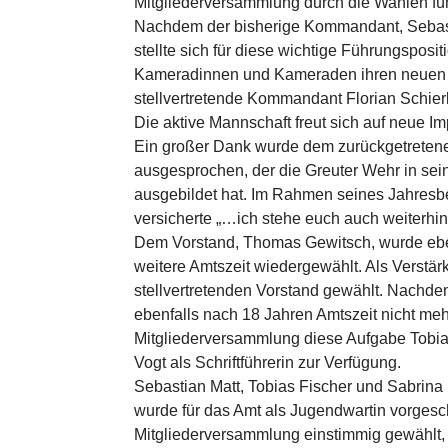
Mitgliederversammlung durch die Wahlen füh
Nachdem der bisherige Kommandant, Sebasti
stellte sich für diese wichtige Führungsposi
Kameradinnen und Kameraden ihren neuen K
stellvertretende Kommandant Florian Schierl
Die aktive Mannschaft freut sich auf neue 
Ein großer Dank wurde dem zurückgetreten
ausgesprochen, der die Greuter Wehr in se
ausgebildet hat. Im Rahmen seines Jahresber
versicherte „…ich stehe euch auch weiterhi
Dem Vorstand, Thomas Gewitsch, wurde eben
weitere Amtszeit wiedergewählt. Als Verstä
stellvertretenden Vorstand gewählt. Nachdem
ebenfalls nach 18 Jahren Amtszeit nicht mehr 
Mitgliederversammlung diese Aufgabe Tobia
Vogt als Schriftführerin zur Verfügung.
Sebastian Matt, Tobias Fischer und Sabrina F
wurde für das Amt als Jugendwartin vorges
Mitgliederversammlung einstimmig gewählt, 