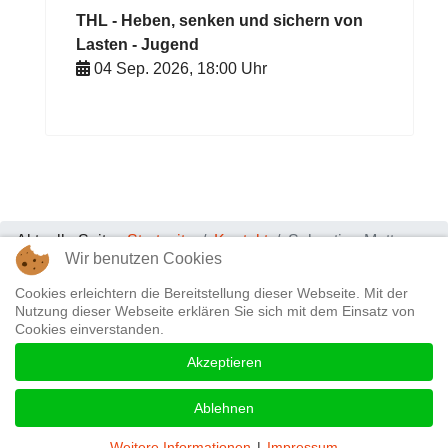
THL - Heben, senken und sichern von
Lasten - Jugend
04 Sep. 2026
,
18:00
Uhr
Aktuelle Seite:
Startseite
Kontakt
Sebastian Matt
Wir benutzen Cookies
Datenschutz & Impressum
|
Kontakt
Cookies erleichtern die Bereitstellung dieser Webseite. Mit der
Nutzung dieser Webseite erklären Sie sich mit dem Einsatz von
Cookies einverstanden.
Akzeptieren
Ablehnen
© 2026 Freiwillige Feuerwehr Horgauergreut e.V.
Weitere Informationen
|
Impressum