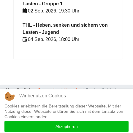
Lasten - Gruppe 1
02 Sep. 2026
,
19:30
Uhr
THL - Heben, senken und sichern von
Lasten - Jugend
04 Sep. 2026
,
18:00
Uhr
Aktuelle Seite:
Startseite
Kontakt
Florian Schierlinger
Wir benutzen Cookies
Datenschutz & Impressum
|
Kontakt
Cookies erleichtern die Bereitstellung dieser Webseite. Mit der
Nutzung dieser Webseite erklären Sie sich mit dem Einsatz von
Cookies einverstanden.
Akzeptieren